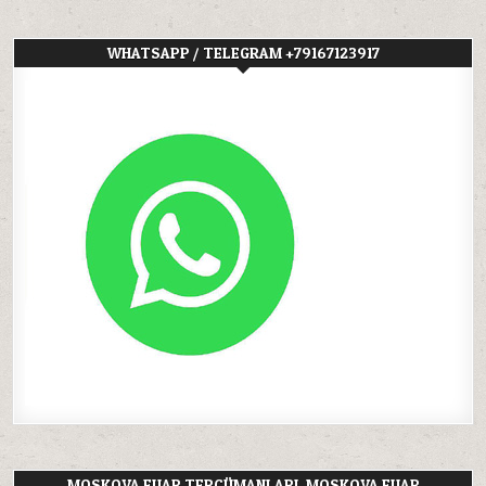
WHATSAPP / TELEGRAM +79167123917
MOSKOVA FUAR TERCÜMANLARI, MOSKOVA FUAR