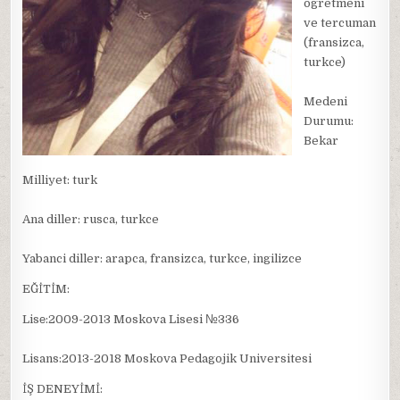
ogretmeni
ve tercuman
(fransizca,
turkce)
Medeni
Durumu:
Bekar
Milliyet: turk
Ana diller: rusca, turkce
Yabanci diller: arapca, fransizca, turkce, ingilizce
EĞİTİM:
Lisе:2009-2013 Moskova Lisesi №336
Lisans:2013-2018 Moskova Pedagojik Universitesi
İŞ DENEYİMİ: