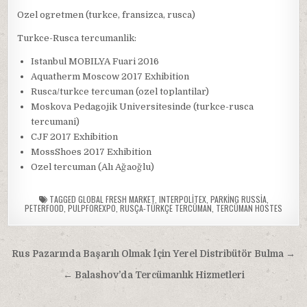
Ozel ogretmen (turkce, fransizca, rusca)
Turkce-Rusca tercumanlik:
Istanbul MOBILYA Fuari 2016
Aquatherm Moscow 2017 Exhibition
Rusca/turkce tercuman (ozel toplantilar)
Moskova Pedagojik Universitesinde (turkce-rusca
tercumani)
CJF 2017 Exhibition
MossShoes 2017 Exhibition
Ozel tercuman (Alı Ağaoğlu)
TAGGED
GLOBAL FRESH MARKET
,
INTERPOLITEX
,
PARKING RUSSIA
,
PETERFOOD
,
PULPFOREXPO
,
RUSÇA-TÜRKÇE TERCÜMAN
,
TERCÜMAN HOSTES
Yazı
Rus Pazarında Başarılı Olmak İçin Yerel Distribütör Bulma →
gezinmesi
← Balashov’da Tercümanlık Hizmetleri