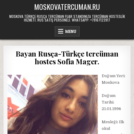
Skip
MOSKOVATERCUMAN.RU
to
content
MOSKOVA TÜRKÇE RUSÇA TERCÜMAN FUAR STANDINIZA TERCÜMAN HOSTESLIK
HIZMETI. RUS SATIŞ PERSONELI. WHATSAPP: +79167123917
MENU
Bayan Rusça-Türkçe tercüman
hostes Sofia Mager.
Doğum Yeri:
Moskova
Doğum
Tarihi:
21.01.1996
Mesleği: Ilk
okul