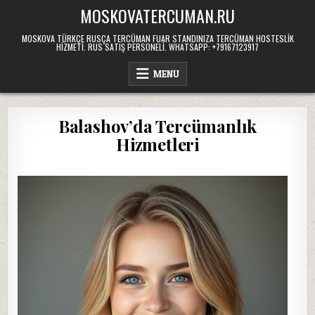
Skip
MOSKOVATERCUMAN.RU
to
content
MOSKOVA TÜRKÇE RUSÇA TERCÜMAN FUAR STANDINIZA TERCÜMAN HOSTESLIK
HIZMETI. RUS SATIŞ PERSONELI. WHATSAPP: +79167123917
MENU
Balashov’da Tercümanlık
Hizmetleri