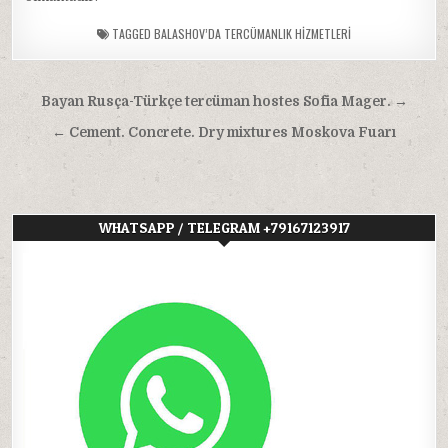
TAGGED
BALASHOV’DA TERCÜMANLIK HIZMETLERI
Yazı
Bayan Rusça-Türkçe tercüman hostes Sofia Mager. →
gezinmesi
← Cement. Concrete. Dry mixtures Moskova Fuarı
WHATSAPP / TELEGRAM +79167123917