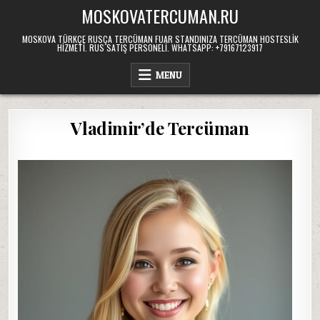
Skip
MOSKOVATERCUMAN.RU
to
content
MOSKOVA TÜRKÇE RUSÇA TERCÜMAN FUAR STANDINIZA TERCÜMAN HOSTESLIK
HIZMETI. RUS SATIŞ PERSONELI. WHATSAPP: +79167123917
MENU
Vladimir’de Tercüman