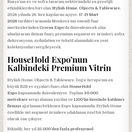
Rusya’nın ev ve sofra tasarımı sektöründeki en prestijli
etkinliklerden biri olan
Stylish Home. Objects & Tableware
,
2026 yılında 26. kez kapılarını açıyor.
17-19 Mart
2026
tarihleri arasında Moskova’nın önemli fuar
merkezlerinden
Crocus Expo
‘da düzenlenecek olan
uluslararası ihtisas fuarı, premium segment ev ürünleri, sofra
dekorasyonu, aydınlatma ve tekstil alanındaki en yeni
koleksiyonları sergileyecek.
HouseHold Expo’nun
Kalbindeki Premium Vitrin
Stylish Home. Objects & Tableware, Doğu Avrupa’nın en
büyük B2B ev eşyaları fuarı olan
HouseHold
Expo
kapsamında düzenleniyor. Toplam
30.000
metrekare
sergi alanına yayılan ve
1.100’ün üzerinde katılımcı
firmayı
ağırlaması beklenen Expo kapsamında, Stylish Home
özellikle üst segment ürünlere odaklanan özel bir bölüm
olarak öne çıkıyor.
Etkinlik, her yıl
25.000’den fazla profesyonel