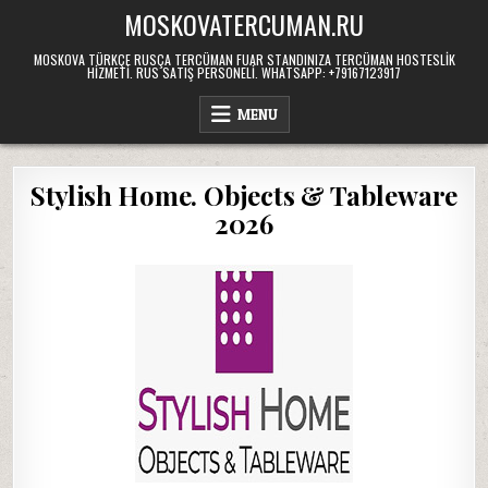
Skip
MOSKOVATERCUMAN.RU
to
content
MOSKOVA TÜRKÇE RUSÇA TERCÜMAN FUAR STANDINIZA TERCÜMAN HOSTESLIK
HIZMETI. RUS SATIŞ PERSONELI. WHATSAPP: +79167123917
MENU
Stylish Home. Objects & Tableware
2026