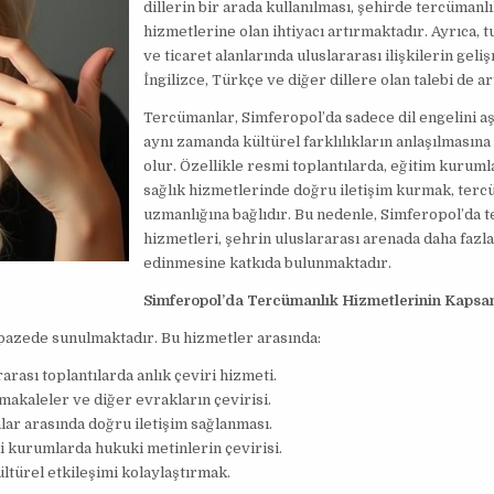
dillerin bir arada kullanılması, şehirde tercümanl
hizmetlerine olan ihtiyacı artırmaktadır. Ayrıca, 
ve ticaret alanlarında uluslararası ilişkilerin geli
İngilizce, Türkçe ve diğer dillere olan talebi de ar
Tercümanlar, Simferopol’da sadece dil engelini a
aynı zamanda kültürel farklılıkların anlaşılmasına
olur. Özellikle resmi toplantılarda, eğitim kuruml
sağlık hizmetlerinde doğru iletişim kurmak, terc
uzmanlığına bağlıdır. Bu nedenle, Simferopol’da 
hizmetleri, şehrin uluslararası arenada daha fazl
edinmesine katkıda bulunmaktadır.
Simferopol’da Tercümanlık Hizmetlerinin Kapsa
lpazede sunulmaktadır. Bu hizmetler arasında:
rası toplantılarda anlık çeviri hizmeti.
akaleler ve diğer evrakların çevirisi.
ar arasında doğru iletişim sağlanması.
kurumlarda hukuki metinlerin çevirisi.
ltürel etkileşimi kolaylaştırmak.