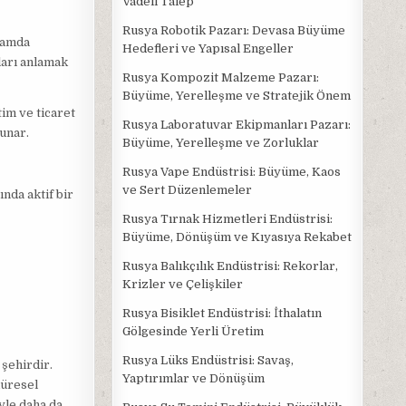
Vadeli Talep
Rusya Robotik Pazarı: Devasa Büyüme
rtamda
Hedefleri ve Yapısal Engeller
kları anlamak
Rusya Kompozit Malzeme Pazarı:
Büyüme, Yerelleşme ve Stratejik Önem
tim ve ticaret
Rusya Laboratuvar Ekipmanları Pazarı:
sunar.
Büyüme, Yerelleşme ve Zorluklar
Rusya Vape Endüstrisi: Büyüme, Kaos
ve Sert Düzenlemeler
nda aktif bir
Rusya Tırnak Hizmetleri Endüstrisi:
Büyüme, Dönüşüm ve Kıyasıya Rekabet
Rusya Balıkçılık Endüstrisi: Rekorlar,
Krizler ve Çelişkiler
Rusya Bisiklet Endüstrisi: İthalatın
Gölgesinde Yerli Üretim
Rusya Lüks Endüstrisi: Savaş,
 şehirdir.
Yaptırımlar ve Dönüşüm
küresel
yle daha da