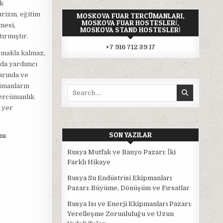
ık
turizm, eğitim
MOSKOVA FUAR TERCÜMANLARI,
MOSKOVA FUAR HOSTESLERI,
şmesi,
MOSKOVA STAND HOSTESLERI
tırmıştır.
+7 916 712 39 17
şmakla kalmaz,
 da yardımcı
arında ve
ümanların
Search
tercümanlık
for:
a yer
SON YAZILAR
mı
Rusya Mutfak ve Banyo Pazarı: İki
Farklı Hikaye
Rusya Su Endüstrisi Ekipmanları
Pazarı: Büyüme, Dönüşüm ve Fırsatlar
Rusya Isı ve Enerji Ekipmanları Pazarı:
Yerelleşme Zorunluluğu ve Uzun