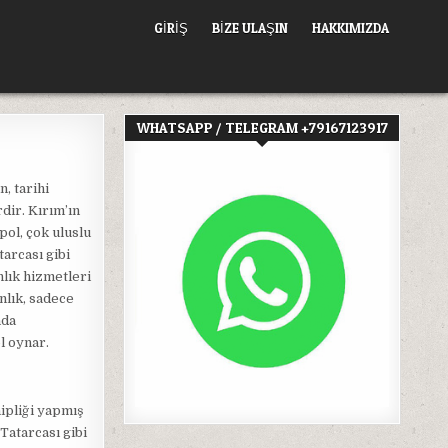
GIRIŞ
BİZE ULAŞIN
HAKKIMIZDA
WHATSAPP / TELEGRAM +79167123917
, tarihi
dir. Kırım’ın
pol, çok uluslu
tarcası gibi
nlık hizmetleri
nlık, sadece
nda
ol oynar.
hipliği yapmış
Tatarcası gibi