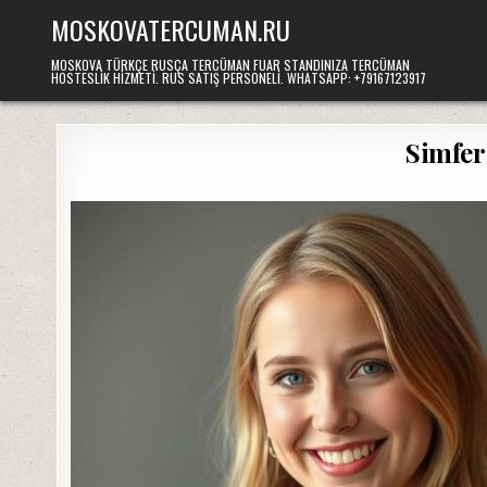
Skip
MOSKOVATERCUMAN.RU
to
content
MOSKOVA TÜRKÇE RUSÇA TERCÜMAN FUAR STANDINIZA TERCÜMAN
HOSTESLIK HIZMETI. RUS SATIŞ PERSONELI. WHATSAPP: +79167123917
Simfer