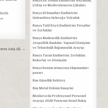
Rusya Su Temini Endüstrisi: Büyüklük,
Çöküş ve Modernizasyon Çabaları
Rusya El Sanatları Endüstrisi:
farklı
Gelenekten Geleceğe Yolculuk
 ve
Rusya Tatil Köyü Endüstrisi: Fırsatlar
ve Zorluklar
Rusya Madencilik Endüstrisi:
Jeopolitik Baskılar, Yapısal Dönüşüm
ve Teknolojik Bağımsızlık Arayışı
tes Asia Ali. →
Rusya Tarım Endüstrisi: Zorluklar,
Rekorlar ve Dönüşüm
Rusya benzin istasyonu ekipmanları
pazarı
Rus Güzellik Sektörü
Rus Metal Döküm Sanayisi
Moskova’da Profesyonel Personel
Arayışı: 2026 Pazarına Genel Bakış