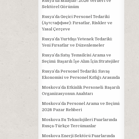
Rusya’da Maaşlar: 2026 Verileri ve
Sektörel Görünüm
Rusya’da Geçici Personel Tedariki
(Aутстаффинг): Fırsatlar, Riskler ve
Yasal Çerçeve
Rusya’da Yurtdışı Yetenek Tedariki:
Yeni Fırsatlar ve Düzenlemeler
Rusya’da Satış Temsilcisi Arama ve
Seçimi: Başarılı İşe Alım İçin Stratejiler
Rusya’da Personel Tedariki: Savaş
Ekonomisi ve Personel Kıtlığı Arasında
Moskova’da Etkinlik Personeli: Başarılı
Organizasyonun Anahtarı
Moskova’da Personel Arama ve Seçimi:
2026 Pazar Rehberi
Moskova Su Teknolojileri Fuarlarında
Rusça-Türkçe Tercümanlar
Moskova Enerji Sektörü Fuarlarında