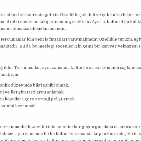
satları beraberinde getirir. Özellikle çok dilli ve çok kültürlü bir o
cel dil trendlerini takip etmesini gerektirir. Ayrıca, kültürel farklılı
olmanın olmazsa olmazlarındandır.
 tercümanlar için yeni iş fırsatları yaratmaktadır. Özellikle turizm, eği
maktadır. Bu da, bu mesleği seçenler için geniş bir kariyer yelpazesi 
ğildir. Tercümanlar, aynı zamanda kültürlerarası iletişimin sağlanması
lmak için:
manlık düzeyinde bilgi sahibi olmak.
ni ve iletişim tarzlarını anlamak.
n koşullara göre strateji geliştirmek.
güvenini kazanmak.
yla tercümanlık hizmetlerinin önemini her geçen gün daha da artıran bir
 kalmaz, aynı zamanda farklı kültürler arasında köprü kurarak şehrin 
ol’un geleceği, bu tür kültürlerarası iletişim hizmetlerinin gelişmesi