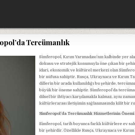
opol’da Tercümanlık
Simferopol, Kırım Yarımadası’nın kalbinde yer alan
dokusu ve stratejik konumuyla öne çıkan bir şehir
idari, ekonomik ve kültürel merkezi olan Simfero
bir nüfusa sahiptir. Rusça, Ukraynaca ve Kırım Ta
dillerin bir arada kullanıldığı bu şehirde, tercüma
büyük bir öneme sahiptir. Simferopol’da tercüma
dilsel bir ihtiyacı karşılamakla kalmaz, aynı zama
kültürlerarası iletişimin sağlanmasında kilit bir r
Simferopol’da Tercümanlık Hizmetlerinin Önemi
Simferopol, tarih boyunca farklı kültürlere ev sa
bir şehirdir. Özellikle Rusça, Ukraynaca ve Kırım 