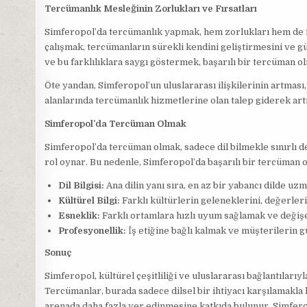
Tercümanlık Mesleğinin Zorlukları ve Fırsatları
Simferopol’da tercümanlık yapmak, hem zorlukları hem de fır
çalışmak, tercümanların sürekli kendini geliştirmesini ve gün
ve bu farklılıklara saygı göstermek, başarılı bir tercüman 
Öte yandan, Simferopol’un uluslararası ilişkilerinin artması,
alanlarında tercümanlık hizmetlerine olan talep giderek art
Simferopol’da Tercüman Olmak
Simferopol’da tercüman olmak, sadece dil bilmekle sınırlı de
rol oynar. Bu nedenle, Simferopol’da başarılı bir tercüman o
Dil Bilgisi:
Ana dilin yanı sıra, en az bir yabancı dilde uz
Kültürel Bilgi:
Farklı kültürlerin geleneklerini, değerleri
Esneklik:
Farklı ortamlara hızlı uyum sağlamak ve değişe
Profesyonellik:
İş etiğine bağlı kalmak ve müşterilerin 
Sonuç
Simferopol, kültürel çeşitliliği ve uluslararası bağlantıları
Tercümanlar, burada sadece dilsel bir ihtiyacı karşılamakla
arenada daha fazla yer edinmesine katkıda bulunur. Simferop