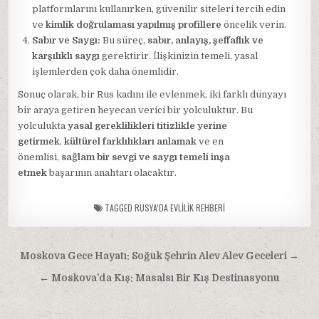
platformlarını kullanırken, güvenilir siteleri tercih edin
ve
kimlik doğrulaması yapılmış profillere
öncelik verin.
Sabır ve Saygı:
Bu süreç,
sabır, anlayış, şeffaflık ve
karşılıklı saygı
gerektirir. İlişkinizin temeli, yasal
işlemlerden çok daha önemlidir.
Sonuç olarak, bir Rus kadını ile evlenmek, iki farklı dünyayı
bir araya getiren heyecan verici bir yolculuktur. Bu
yolculukta
yasal gereklilikleri titizlikle yerine
getirmek
,
kültürel farklılıkları anlamak
ve en
önemlisi,
sağlam bir sevgi ve saygı temeli inşa
etmek
başarının anahtarı olacaktır.
TAGGED
RUSYA’DA EVLILIK REHBERI
Yazı
Moskova Gece Hayatı: Soğuk Şehrin Alev Alev Geceleri →
gezinmesi
← Moskova’da Kış: Masalsı Bir Kış Destinasyonu