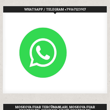
WHATSAPP / TELEGRAM +79167123917
MOSKOVA FUAR TERCÜMANLARI, MOSKOVA FUAR