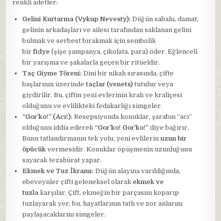
renkli adetler:
Gelini Kurtarma (Vykup Nevesty):
Düğün sabahı, damat,
gelinin arkadaşları ve ailesi tarafından saklanan gelini
bulmak ve serbest bırakmak için sembolik
bir
fidye
(şişe şampanya, çikolata, para) öder. Eğlenceli
bir yarışma ve şakalarla geçen bir ritüeldir.
Taç Giyme Töreni:
Dini bir nikah sırasında, çifte
başlarının üzerinde
taçlar (venets)
tutulur veya
giydirilir. Bu, çiftin yeni evlerinin kralı ve kraliçesi
olduğunu ve evlilikteki fedakarlığı simgeler.
“Gor’ko!” (Acı!):
Resepsiyonda konuklar, şarabın “acı”
olduğunu iddia ederek
“Gor’ko! Gor’ko!”
diye bağırır.
Bunu tatlandırmanın tek yolu, yeni evlilerin
uzun bir
öpücük
vermesidir. Konuklar öpüşmenin uzunluğunu
sayarak tezahürat yapar.
Ekmek ve Tuz İkramı:
Düğün alayına varıldığında,
ebeveynler çifti geleneksel olarak
ekmek ve
tuzla
karşılar. Çift, ekmeğin bir parçasını koparıp
tuzlayarak yer; bu, hayatlarının tatlı ve zor anlarını
paylaşacaklarını simgeler.