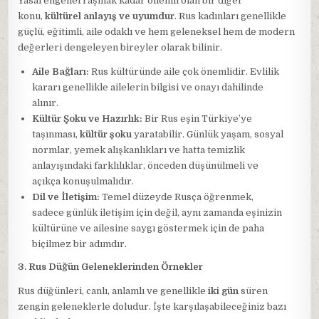
Yasal engelleri aşmak kadar önemli olan bir diğer
konu,
kültürel anlayış ve uyumdur
. Rus kadınları genellikle
güçlü, eğitimli, aile odaklı ve hem geleneksel hem de modern
değerleri dengeleyen bireyler olarak bilinir.
Aile Bağları:
Rus kültüründe aile çok önemlidir. Evlilik
kararı genellikle ailelerin bilgisi ve onayı dahilinde
alınır.
Kültür Şoku ve Hazırlık:
Bir Rus eşin Türkiye’ye
taşınması,
kültür şoku
yaratabilir. Günlük yaşam, sosyal
normlar, yemek alışkanlıkları ve hatta temizlik
anlayışındaki farklılıklar, önceden düşünülmeli ve
açıkça konuşulmalıdır.
Dil ve İletişim:
Temel düzeyde Rusça öğrenmek,
sadece günlük iletişim için değil, aynı zamanda eşinizin
kültürüne ve ailesine saygı göstermek için de paha
biçilmez bir adımdır.
3. Rus Düğün Geleneklerinden Örnekler
Rus düğünleri, canlı, anlamlı ve genellikle
iki gün
süren
zengin geleneklerle doludur. İşte karşılaşabileceğiniz bazı