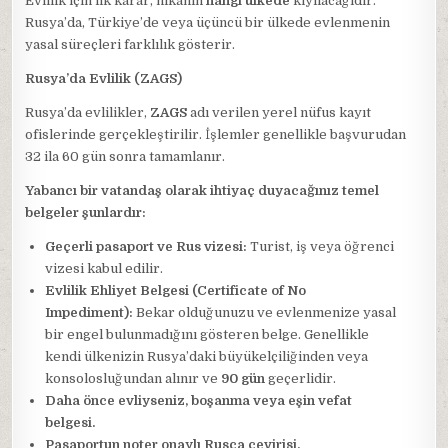
Evlilik için ilk karar, nikahın
hangi ülkede
kıyılacağıdır.
Rusya’da, Türkiye’de veya üçüncü bir ülkede evlenmenin
yasal süreçleri farklılık gösterir.
Rusya’da Evlilik (ZAGS)
Rusya’da evlilikler,
ZAGS
adı verilen yerel nüfus kayıt
ofislerinde gerçekleştirilir. İşlemler genellikle başvurudan
32 ila 60 gün sonra tamamlanır.
Yabancı bir vatandaş olarak ihtiyaç duyacağınız temel
belgeler şunlardır:
Geçerli pasaport ve Rus vizesi:
Turist, iş veya öğrenci
vizesi kabul edilir.
Evlilik Ehliyet Belgesi (Certificate of No
Impediment):
Bekar olduğunuzu ve evlenmenize yasal
bir engel bulunmadığını gösteren belge. Genellikle
kendi ülkenizin Rusya’daki büyükelçiliğinden veya
konsolosluğundan alınır ve
90 gün
geçerlidir.
Daha önce evliyseniz, boşanma veya eşin vefat
belgesi.
Pasaportun noter onaylı Rusça çevirisi.