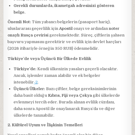
Gerekli durumlarda, ikametgah adresinizi gösteren
belge.
Önemli Not:
Tüm yabancı belgelerin (pasaport hariç),
uluslararası geçerlilik için
Apostil
onayı ve ardından
noter
onaylı Rusça çevirisi
gerekmektedir. Süreç, çiftlerin şahsen
başvuru yapmasını gerektirir ve evlilik için devlet harçları
(2026 itibariyle örneğin 350 RUB) ödenmelidir.
Türkiye’de veya Üçüncü Bir Ülkede Evlilik
Türkiye’de:
Kendi ülkenizin yasaları geçerli olacaktır.
Ancak, işlemler zaman alabilir ve ek belgeler
istenebilir
-2
.
Üçüncü Ülkeler:
Bazı çiftler, belge gereksinimlerinin
daha basit olduğu
Kıbrıs, Fiji veya Çekya
gibi ülkelerde
evlenmeyi tercih eder. Burada alınan evlilik cüzdanı,
daha sonra Apostil ile onaylanarak Rusya’da ve diğer
ülkelerde tanınabilir.
2. Kültürel Uyum ve İlişkinin Temelleri