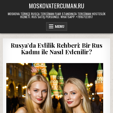
Skip
MOSKOVATERCUMAN.RU
to
content
MOSKOVA TÜRKÇE RUSÇA TERCÜMAN FUAR STANDINIZA TERCÜMAN HOSTESLIK
HIZMETI. RUS SATIŞ PERSONELI. WHATSAPP: +79167123917
MENU
Rusya’da Evlilik Rehberi: Bir Rus
Kadını ile Nasıl Evlenilir?