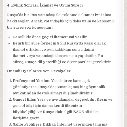
4. Evlilik Sonrası: İkamet ve Uyum Süreci
Rusya’da bir Rus vatandaşı ile evlenmek,
ikamet izni
alma
hakkı sağlar. Ancak, vatandaşlık için daha uzun ve kapsamlı
bir süreç söz konusudur:
Genellikle önce
geçici ikamet izni
verilir.
Belirli bir süre (örneğin 3 yıl) Rusya’da yasal olarak
ikamet ettikten ve evli kaldıktan sonra
daimi
ikamet
veya vatandaşlık başvurusu yapılabilir. Bu
süreç,
Rusça dil yeterliliği
ve diğer şartları gerektirir.
Önemli Uyarılar ve Son Tavsiyeler
Profesyonel Yardım:
Yasal süreç karmaşık
görünüyorsa, Rusya’da uzmanlaşmış bir
göçmenlik
avukatından
destek almayı düşünebilirsiniz.
Güncel Bilgi:
Yasa ve uygulamalar değişebilir. Kesin ve
güncel bilgi için daima
kendi ülkenizin
büyükelçiliği
ve
Rusya’daki ilgili ZAGS ofisi
ile
iletişime geçin.
Sahte Profillere Dikkat:
İnternet üzerinden tanışma