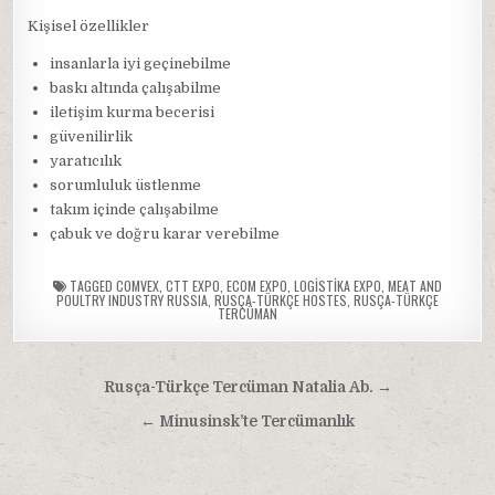
Kişisel özellikler
insanlarla iyi geçinebilme
baskı altında çalışabilme
iletişim kurma becerisi
güvenilirlik
yaratıcılık
sorumluluk üstlenme
takım içinde çalışabilme
çabuk ve doğru karar verebilme
TAGGED
COMVEX
,
CTT EXPO
,
ECOM EXPO
,
LOGISTIKA EXPO
,
MEAT AND
POULTRY INDUSTRY RUSSIA
,
RUSÇA-TÜRKÇE HOSTES
,
RUSÇA-TÜRKÇE
TERCÜMAN
Yazı
Rusça-Türkçe Tercüman Natalia Ab. →
gezinmesi
← Minusinsk’te Tercümanlık