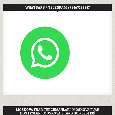
WHATSAPP / TELEGRAM +79167123917
MOSKOVA FUAR TERCÜMANLARI, MOSKOVA FUAR
HOSTESLERI, MOSKOVA STAND HOSTESLERI