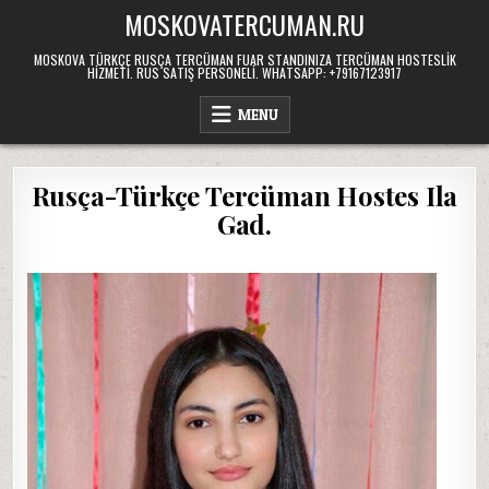
Skip
MOSKOVATERCUMAN.RU
to
content
MOSKOVA TÜRKÇE RUSÇA TERCÜMAN FUAR STANDINIZA TERCÜMAN HOSTESLIK
HIZMETI. RUS SATIŞ PERSONELI. WHATSAPP: +79167123917
MENU
Rusça-Türkçe Tercüman Hostes Ila
Gad.