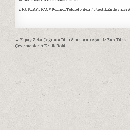
#RUPLASTICA #PolimerTeknolojileri #PlastikEndüstrisi 
Yazı
← Yapay Zeka Çağında Dilin Sınırlarını Aşmak: Rus-Türk
gezinmesi
Çevirmenlerin Kritik Rolü