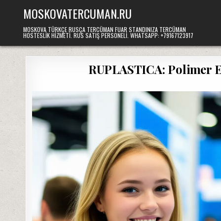
Skip
MOSKOVATERCUMAN.RU
to
content
MOSKOVA TÜRKÇE RUSÇA TERCÜMAN FUAR STANDINIZA TERCÜMAN
HOSTESLIK HIZMETI. RUS SATIŞ PERSONELI. WHATSAPP: +79167123917
RUPLASTICA: Polimer En