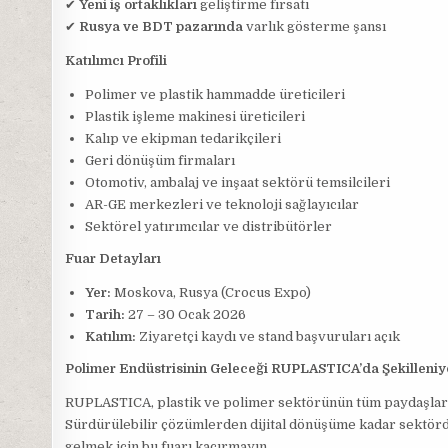
✔
Yeni iş ortaklıkları
geliştirme fırsatı
✔
Rusya ve BDT pazarında
varlık gösterme şansı
Katılımcı Profili
Polimer ve plastik hammadde üreticileri
Plastik işleme makinesi üreticileri
Kalıp ve ekipman tedarikçileri
Geri dönüşüm firmaları
Otomotiv, ambalaj ve inşaat sektörü temsilcileri
AR-GE merkezleri ve teknoloji sağlayıcılar
Sektörel yatırımcılar ve distribütörler
Fuar Detayları
Yer:
Moskova, Rusya (Crocus Expo)
Tarih:
27 – 30 Ocak 2026
Katılım:
Ziyaretçi kaydı ve stand başvuruları açık
Polimer Endüstrisinin Geleceği RUPLASTICA’da Şekilleniy
RUPLASTICA, plastik ve polimer sektörünün tüm paydaşlarını 
Sürdürülebilir çözümlerden dijital dönüşüme kadar sektörde
gelmek için bu fuarı kaçırmayın.