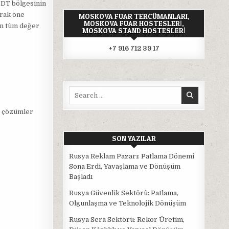
BDT bölgesinin
arak öne
MOSKOVA FUAR TERCÜMANLARI,
MOSKOVA FUAR HOSTESLERI,
nin tüm değer
MOSKOVA STAND HOSTESLERI
+7 916 712 39 17
Search
for:
r çözümler
SON YAZILAR
Rusya Reklam Pazarı: Patlama Dönemi
Sona Erdi, Yavaşlama ve Dönüşüm
Başladı
Rusya Güvenlik Sektörü: Patlama,
Olgunlaşma ve Teknolojik Dönüşüm
Rusya Sera Sektörü: Rekor Üretim,