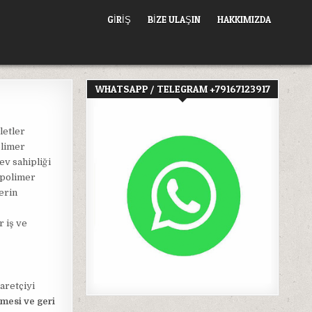
GIRIŞ
BİZE ULAŞIN
HAKKIMIZDA
WHATSAPP / TELEGRAM +79167123917
letler
olimer
 ev sahipliği
 polimer
erin
r iş ve
aretçiyi
nmesi ve geri