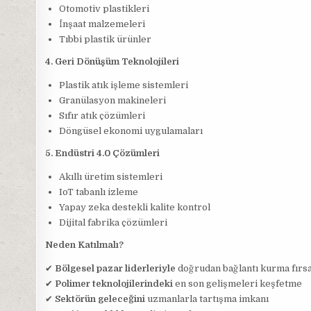
Otomotiv plastikleri
İnşaat malzemeleri
Tıbbi plastik ürünler
4. Geri Dönüşüm Teknolojileri
Plastik atık işleme sistemleri
Granülasyon makineleri
Sıfır atık çözümleri
Döngüsel ekonomi uygulamaları
5. Endüstri 4.0 Çözümleri
Akıllı üretim sistemleri
IoT tabanlı izleme
Yapay zeka destekli kalite kontrol
Dijital fabrika çözümleri
Neden Katılmalı?
✔
Bölgesel pazar liderleriyle
doğrudan bağlantı kurma fırsa
✔
Polimer teknolojilerindeki
en son gelişmeleri keşfetme
✔
Sektörün geleceğini
uzmanlarla tartışma imkanı