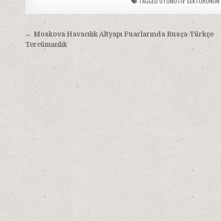
TAGGED
OTOMOTIV SEKTÖRÜNÜN 
Yazı
← Moskova Havacılık Altyapı Fuarlarında Rusça-Türkçe
gezinmesi
Tercümanlık