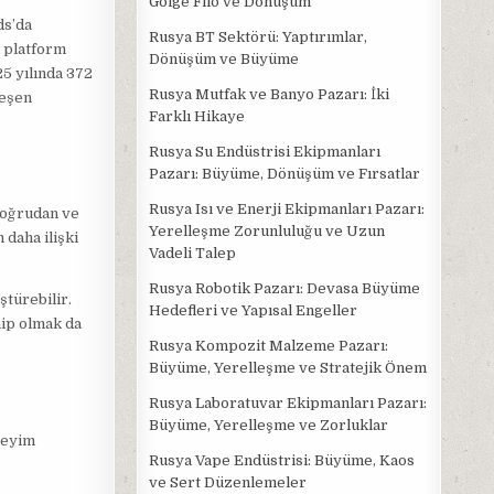
Gölge Filo ve Dönüşüm
ds’da
Rusya BT Sektörü: Yaptırımlar,
i platform
Dönüşüm ve Büyüme
5 yılında 372
Rusya Mutfak ve Banyo Pazarı: İki
leşen
Farklı Hikaye
Rusya Su Endüstrisi Ekipmanları
Pazarı: Büyüme, Dönüşüm ve Fırsatlar
Rusya Isı ve Enerji Ekipmanları Pazarı:
 doğrudan ve
Yerelleşme Zorunluluğu ve Uzun
 daha ilişki
Vadeli Talep
Rusya Robotik Pazarı: Devasa Büyüme
ştürebilir.
Hedefleri ve Yapısal Engeller
hip olmak da
Rusya Kompozit Malzeme Pazarı:
Büyüme, Yerelleşme ve Stratejik Önem
Rusya Laboratuvar Ekipmanları Pazarı:
Büyüme, Yerelleşme ve Zorluklar
neyim
Rusya Vape Endüstrisi: Büyüme, Kaos
ve Sert Düzenlemeler