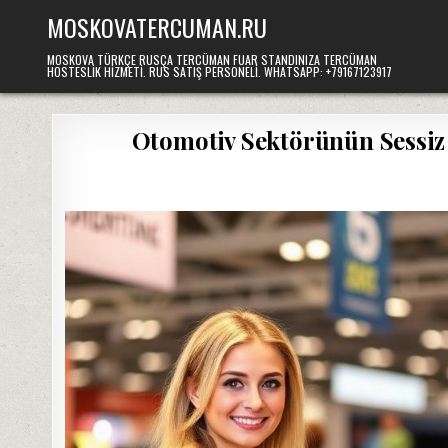
Skip
MOSKOVATERCUMAN.RU
to
content
MOSKOVA TÜRKÇE RUSÇA TERCÜMAN FUAR STANDINIZA TERCÜMAN
HOSTESLIK HIZMETI. RUS SATIŞ PERSONELI. WHATSAPP: +79167123917
Otomotiv Sektörünün Sessiz