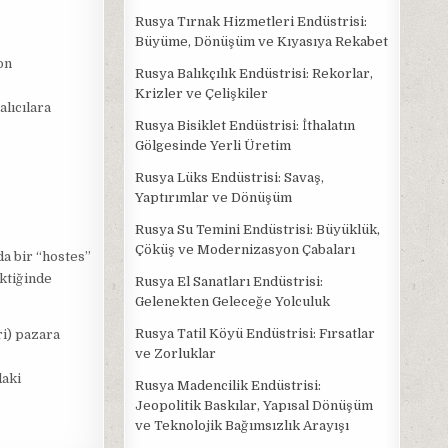
Rusya Tırnak Hizmetleri Endüstrisi:
Büyüme, Dönüşüm ve Kıyasıya Rekabet
on
Rusya Balıkçılık Endüstrisi: Rekorlar,
Krizler ve Çelişkiler
alıcılara
Rusya Bisiklet Endüstrisi: İthalatın
Gölgesinde Yerli Üretim
Rusya Lüks Endüstrisi: Savaş,
Yaptırımlar ve Dönüşüm
Rusya Su Temini Endüstrisi: Büyüklük,
Çöküş ve Modernizasyon Çabaları
da bir “hostes”
ektiğinde
Rusya El Sanatları Endüstrisi:
Gelenekten Geleceğe Yolculuk
Rusya Tatil Köyü Endüstrisi: Fırsatlar
ri) pazara
ve Zorluklar
,
daki
Rusya Madencilik Endüstrisi:
Jeopolitik Baskılar, Yapısal Dönüşüm
ve Teknolojik Bağımsızlık Arayışı