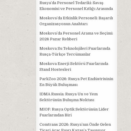
Rusya’da Personel Tedariki: Savaş
Ekonomisi ve Personel Kıtlığı Arasında
Moskova’da Etkinlik Personeli: Başarılı
Organizasyonun Anahtarı
Moskova’da Personel Arama ve Seçimi:
2026 Pazar Rehberi
Moskova Su Teknolojileri Fuarlarında
Rusça-Türkçe Tercümanlar
Moskova Enerji Sektörü Fuarlarında
Stand Hostesleri
ParkZoo 2026: Rusya Pet Endüstrisinin
En Büyük Buluşması
IDMA Russia: Rusya Un ve Yem
Sektörünün Buluşma Noktası
MIOF: Rusya Optik Sektörünün Lider
Fuarlarından Biri
Comtrans 2026: Rusya’nın Önde Gelen
Ticari Araç Fuarı Kazan’a Taşınıyor