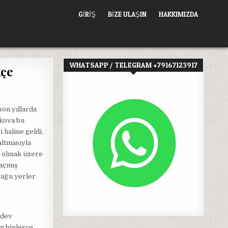
GIRIŞ
BİZE ULAŞIN
HAKKIMIZDA
WHATSAPP / TELEGRAM +79167123917
kçe
son yıllarda
skova bu
haline geldi.
altmasıyla
n olmak üzere
 açmış
duğu yerler
 dev
on binlerce