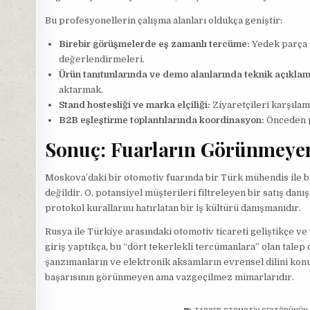
Bu profesyonellerin çalışma alanları oldukça geniştir:
Birebir görüşmelerde eş zamanlı tercüme:
Yedek parça t
değerlendirmeleri.
Ürün tanıtımlarında ve demo alanlarında teknik açıklam
aktarmak.
Stand hostesliği ve marka elçiliği:
Ziyaretçileri karşılam
B2B eşleştirme toplantılarında koordinasyon:
Önceden pl
Sonuç: Fuarların Görünmeye
Moskova’daki bir otomotiv fuarında bir Türk mühendis ile bi
değildir. O, potansiyel müşterileri filtreleyen bir satış d
protokol kurallarını hatırlatan bir iş kültürü danışmanıdır.
Rusya ile Türkiye arasındaki otomotiv ticareti geliştikçe ve 
giriş yaptıkça, bu “dört tekerlekli tercümanlara” olan talep 
şanzımanların ve elektronik aksamların evrensel dilini ko
başarısının görünmeyen ama vazgeçilmez mimarlarıdır.