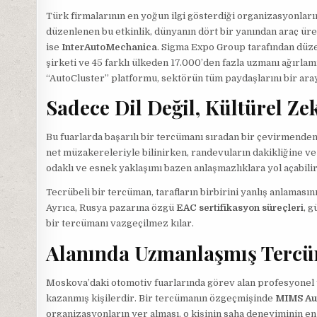
Türk firmalarının en yoğun ilgi gösterdiği organizasyonlar
düzenlenen bu etkinlik, dünyanın dört bir yanından araç üreti
ise
InterAutoMechanica
. Sigma Expo Group tarafından düze
şirketi ve 45 farklı ülkeden 17.000’den fazla uzmanı ağırlam
“AutoCluster” platformu, sektörün tüm paydaşlarını bir ara
Sadece Dil Değil, Kültürel Ze
Bu fuarlarda başarılı bir tercümanı sıradan bir çevirmenden
net müzakereleriyle bilinirken, randevuların dakikliğine ve 
odaklı ve esnek yaklaşımı bazen anlaşmazlıklara yol açabilir
Tecrübeli bir tercüman, tarafların birbirini yanlış anlamasın
Ayrıca, Rusya pazarına özgü
EAC sertifikasyon süreçleri
, 
bir tercümanı vazgeçilmez kılar.
Alanında Uzmanlaşmış Tercüm
Moskova’daki otomotiv fuarlarında görev alan profesyonel te
kazanmış kişilerdir. Bir tercümanın özgeçmişinde
MIMS Au
organizasyonların yer alması, o kişinin saha deneyiminin en