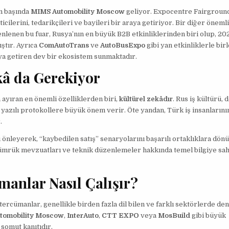
ın başında
MIMS Automobility Moscow
geliyor. Expocentre Fairgroun
cilerini, tedarikçileri ve bayileri bir araya getiriyor. Bir diğer öneml
nlenen bu fuar, Rusya’nın en büyük B2B etkinliklerinden biri olup, 202
ıştır. Ayrıca
ComAutoTrans
ve
AutoBusExpo
gibi yan etkinliklerle bir
ya getiren dev bir ekosistem sunmaktadır.
kâ da Gerekiyor
 ayıran en önemli özelliklerden biri,
kültürel zekâdır
. Rus iş kültürü,
yazılı protokollere büyük önem verir. Öte yandan, Türk iş insanlarının
.
ı önleyerek, “kaybedilen satış” senaryolarını başarılı ortaklıklara dönü
gümrük mevzuatları ve teknik düzenlemeler hakkında temel bilgiye sa
anlar Nasıl Çalışır?
rcümanlar, genellikle birden fazla dil bilen ve farklı sektörlerde de
tomobility Moscow
,
InterAuto
,
CTT EXPO
veya
MosBuild
gibi büyük
 somut kanıtıdır.