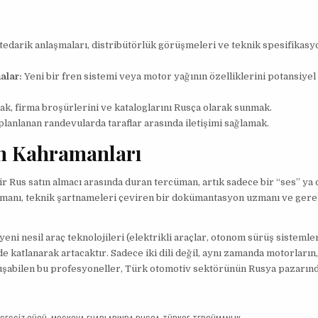
edarik anlaşmaları, distribütörlük görüşmeleri ve teknik spesifikasy
alar:
Yeni bir fren sistemi veya motor yağının özelliklerini potansiyel 
ak, firma broşürlerini ve kataloglarını Rusça olarak sunmak.
anlanan randevularda taraflar arasında iletişimi sağlamak.
n Kahramanları
r Rus satın almacı arasında duran tercüman, artık sadece bir “ses” ya 
anışmanı, teknik şartnameleri çeviren bir dokümantasyon uzmanı ve ger
yeni nesil araç teknolojileri (elektrikli araçlar, otonom sürüş sistemle
de katlanarak artacaktır. Sadece iki dili değil, aynı zamanda motorların
nuşabilen bu profesyoneller, Türk otomotiv sektörünün Rusya pazarın