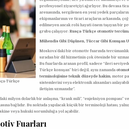
profesyonel ziyaretçiyi ağırlıyor. Bu devasa tic
arenasında, sergilenen en yeni yedek parçaların
ekipmanlarının ve ticari araçların arkasında, ço
edilmeyen ancak rolü hayati önem taşıyan bir p
grubu çalışıyor:
Rusça-Türkçe otomotiv tercüma
Mühendis Gibi Düşünen, Tüccar Gibi Konuşan 
Moskova’daki bir otomotiv fuarında tercümanlı
sıradan bir dil hizmetinin çok ötesinde bir uzman
Bu fuarlarda aranan profil, sadece “ileri seviye
Türkçe konuşan” biri değil, aynı zamanda
otomot
terminolojisine teknik düzeyde hakim
, motor pa
sça-Türkçe
sistemlerini veya elektronik aksamları anlayabil
iletişim uzmanıdır”.
ndaki milyon dolarlık bir anlaşma, “krank mili”, “enjeksiyon pompası” v
asına bağlıdır. Bu noktada yapılacak küçük bir terminoloji hatası, yalnı
skine veya hukuki sorumluluğa yol açabilir.
tiv Fuarları