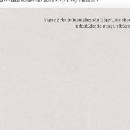
SESSIZ GÜCÜ: MOSKOVA FUARLARINDA RUSÇA-TÜRKÇE TERCÜMANLIK
Yapay Zeka Buluşmalarında Köprü: Moskov
Etkinliklerde Rusça-Türkç