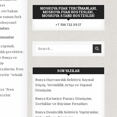
aret
MOSKOVA FUAR TERCÜMANLARI,
, oto bakım
MOSKOVA FUAR HOSTESLERI,
MOSKOVA STAND HOSTESLERI
ğu zaman fark
rofesyonel
+7 916 712 39 17
nları
.
Uzmanlar
k yapmak,
Search
for:
lık gerektirir.
de Rusça ve
iv
rçalarını, fren
SON YAZILAR
en bir “teknik
Rusya Hayvancılık Sektörü: Sayısal
Düşüş, Verimlilik Artışı ve Yapısal
eya “fren
Dönüşüm
zca bir
Rusya Kırtasiye Pazarı: Dönüşüm,
Zorluklar ve Büyüme Fırsatları
Rusya Denizcilik Sektörü: Yaptırımlar,