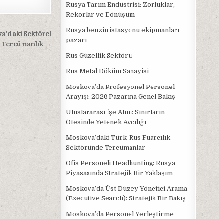
Rusya Tarım Endüstrisi: Zorluklar,
Rekorlar ve Dönüşüm
Rusya benzin istasyonu ekipmanları
a’daki Sektörel
pazarı
e Tercümanlık →
Rus Güzellik Sektörü
Rus Metal Döküm Sanayisi
Moskova’da Profesyonel Personel
Arayışı: 2026 Pazarına Genel Bakış
Uluslararası İşe Alım: Sınırların
Ötesinde Yetenek Avcılığı
Moskova’daki Türk-Rus Fuarcılık
Sektöründe Tercümanlar
Ofis Personeli Headhunting: Rusya
Piyasasında Stratejik Bir Yaklaşım
Moskova’da Üst Düzey Yönetici Arama
(Executive Search): Stratejik Bir Bakış
Moskova’da Personel Yerleştirme