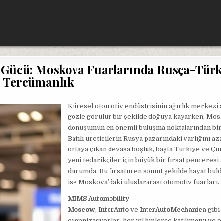
 Gücü: Moskova Fuarlarında Rusça-Tür
Tercümanlık
Küresel otomotiv endüstrisinin ağırlık merkezi 
gözle görülür bir şekilde doğuya kayarken, Mo
dönüşümün en önemli buluşma noktalarından biri 
Batılı üreticilerin Rusya pazarındaki varlığını az
ortaya çıkan devasa boşluk, başta Türkiye ve Çi
yeni tedarikçiler için büyük bir fırsat penceresi
durumda. Bu fırsatın en somut şekilde hayat bul
ise Moskova’daki uluslararası otomotiv fuarları.
MIMS Automobility
Moscow
,
InterAuto
ve
InterAutoMechanica
gibi
organizasyonlar, her yıl binlerce katılımcıyı ve 