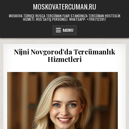
Skip
MOSKOVATERCUMAN.RU
to
content
MOSKOVA TÜRKÇE RUSÇA TERCÜMAN FUAR STANDINIZA TERCÜMAN HOSTESLIK
HIZMETI. RUS SATIŞ PERSONELI. WHATSAPP: +79167123917
MENU
Nijni Novgorod’da Tercümanlık
Hizmetleri