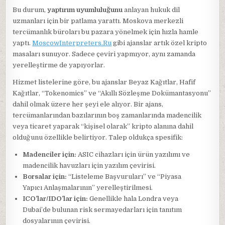
Bu durum,
yaptırım uyumluluğunu
anlayan hukuk dil
uzmanları için bir patlama yarattı. Moskova merkezli
tercümanlık büroları bu pazara yönelmek için hızla hamle
yaptı.
MoscowInterpreters.Ru
gibi ajanslar artık özel kripto
masaları sunuyor. Sadece çeviri yapmıyor, aynı zamanda
yerelleştirme de yapıyorlar.
Hizmet listelerine göre, bu ajanslar Beyaz Kağıtlar, Hafif
Kağıtlar, “Tokenomics” ve “Akıllı Sözleşme Dokümantasyonu”
dahil olmak üzere her şeyi ele alıyor. Bir ajans,
tercümanlarından bazılarının boş zamanlarında madencilik
veya ticaret yaparak “kişisel olarak” kripto alanına dahil
olduğunu özellikle belirtiyor. Talep oldukça spesifik:
Madenciler için:
ASIC cihazları için ürün yazılımı ve
madencilik havuzları için yazılım çevirisi.
Borsalar için:
“Listeleme Başvuruları” ve “Piyasa
Yapıcı Anlaşmalarının” yerelleştirilmesi.
ICO’lar/IDO’lar için:
Genellikle hala Londra veya
Dubai’de bulunan risk sermayedarları için tanıtım
dosyalarının çevirisi.