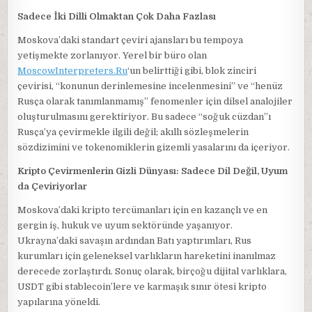
Sadece İki Dilli Olmaktan Çok Daha Fazlası
Moskova’daki standart çeviri ajansları bu tempoya
yetişmekte zorlanıyor. Yerel bir büro olan
MoscowInterpreters.Ru
‘un belirttiği gibi, blok zinciri
çevirisi, “konunun derinlemesine incelenmesini” ve “henüz
Rusça olarak tanımlanmamış” fenomenler için dilsel analojiler
oluşturulmasını gerektiriyor. Bu sadece “soğuk cüzdan”ı
Rusça’ya çevirmekle ilgili değil; akıllı sözleşmelerin
sözdizimini ve tokenomiklerin gizemli yasalarını da içeriyor.
Kripto Çevirmenlerin Gizli Dünyası: Sadece Dil Değil, Uyum
da Çeviriyorlar
Moskova’daki kripto tercümanları için en kazançlı ve en
gergin iş, hukuk ve uyum sektöründe yaşanıyor.
Ukrayna’daki savaşın ardından Batı yaptırımları, Rus
kurumları için geleneksel varlıkların hareketini inanılmaz
derecede zorlaştırdı. Sonuç olarak, birçoğu dijital varlıklara,
USDT gibi stablecoin’lere ve karmaşık sınır ötesi kripto
yapılarına yöneldi.