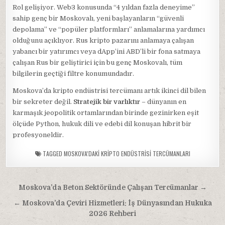
Rol gelişiyor. Web3 konusunda “4 yıldan fazla deneyime”
sahip genç bir Moskovalı, yeni başlayanların “güvenli
depolama” ve “popüler platformları” anlamalarına yardımcı
olduğunu açıklıyor. Rus kripto pazarını anlamaya çalışan
yabancı bir yatırımcı veya dApp’ini ABD’li bir fona satmaya
çalışan Rus bir geliştirici için bu genç Moskovalı, tüm
bilgilerin geçtiği filtre konumundadır.
Moskova’da kripto endüstrisi tercümanı artık ikinci dil bilen
bir sekreter değil.
Stratejik bir varlıktır
– dünyanın en
karmaşık jeopolitik ortamlarından birinde gezinirken eşit
ölçüde Python, hukuk dili ve edebi dil konuşan hibrit bir
profesyoneldir.
TAGGED
MOSKOVA’DAKI KRIPTO ENDÜSTRISI TERCÜMANLARI
Yazı
Moskova’da Beton Sektöründe Çalışan Tercümanlar →
gezinmesi
← Moskova’da Çeviri Hizmetleri: İş Dünyasından Hukuka
2026 Rehberi