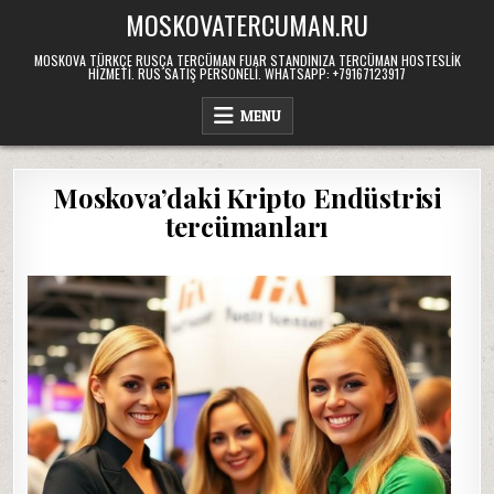
Skip
MOSKOVATERCUMAN.RU
to
content
MOSKOVA TÜRKÇE RUSÇA TERCÜMAN FUAR STANDINIZA TERCÜMAN HOSTESLIK
HIZMETI. RUS SATIŞ PERSONELI. WHATSAPP: +79167123917
MENU
Moskova’daki Kripto Endüstrisi
tercümanları