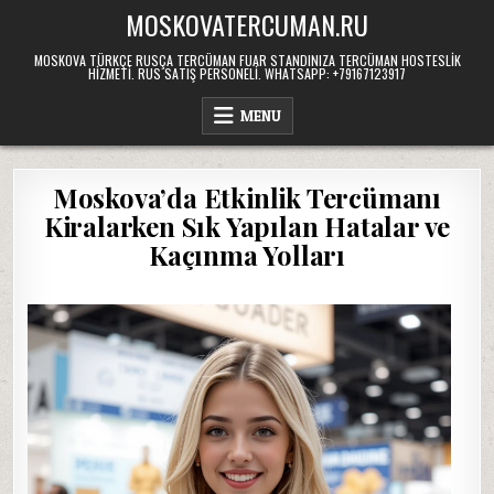
Skip
MOSKOVATERCUMAN.RU
to
content
MOSKOVA TÜRKÇE RUSÇA TERCÜMAN FUAR STANDINIZA TERCÜMAN HOSTESLIK
HIZMETI. RUS SATIŞ PERSONELI. WHATSAPP: +79167123917
MENU
Moskova’da Etkinlik Tercümanı
Kiralarken Sık Yapılan Hatalar ve
Kaçınma Yolları