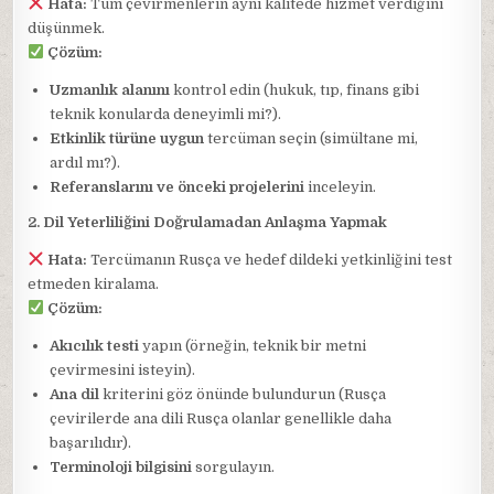
Hata:
Tüm çevirmenlerin aynı kalitede hizmet verdiğini
düşünmek.
Çözüm:
Uzmanlık alanını
kontrol edin (hukuk, tıp, finans gibi
teknik konularda deneyimli mi?).
Etkinlik türüne uygun
tercüman seçin (simültane mi,
ardıl mı?).
Referanslarını ve önceki projelerini
inceleyin.
2. Dil Yeterliliğini Doğrulamadan Anlaşma Yapmak
Hata:
Tercümanın Rusça ve hedef dildeki yetkinliğini test
etmeden kiralama.
Çözüm:
Akıcılık testi
yapın (örneğin, teknik bir metni
çevirmesini isteyin).
Ana dil
kriterini göz önünde bulundurun (Rusça
çevirilerde ana dili Rusça olanlar genellikle daha
başarılıdır).
Terminoloji bilgisini
sorgulayın.