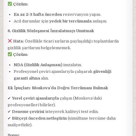
Çözüm:
En az 2-3 hafta önceden
rezervasyon yapın.
Acil durumlar için
yedek bir tercümanla
anlaşın.
6. Gizlilik Sözleşmesi İmzalatmayı Unutmak
Hata:
Özellikle ticari sırların paylaşıldığı toplantılarda
gizlilik şartlarını belgelememek.
Çözüm:
NDA (Gizlilik Anlaşması)
imzalatın.
Profesyonel çeviri ajanslarıyla çalışarak
güvenliği
garanti altına
alın.
Ek İpuçları: Moskova’da Doğru Tercümanı Bulmak
✔
Yerel çeviri ajanslarıyla
çalışın (Moskova’daki
profesyonelleri bilirler).
✔
Deneme çevirisi
isteyerek kaliteyi test edin.
✔
Bütçeyi önceden netleştirin
(simültane tercüme daha
maliyetlidir).
Sonuç