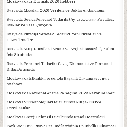
Moskova’da İş Kurmak: 2026 Rehberi
Rusya’da Maaşlar: 2026 Verileri ve Sektörel Görünüm
Rusya’da Geçici Personel Tedariki (Aутстаффинг): Fırsatlar,
Riskler ve Yasal Çerçeve
Rusya’da Yurtdışı Yetenek Tedariki: Yeni Fırsatlar ve
Düzenlemeler
Rusya’da Satış Temsilcisi Arama ve Seçimi: Başarılı İşe Alım
İçin Stratejiler
Rusya’da Personel Tedariki: Savaş Ekonomisi ve Personel
Kıtlığı Arasında
Moskova’da Etkinlik Personeli: Başarılı Organizasyonun
Anahtarı
Moskova’da Personel Arama ve Seçimi: 2026 Pazar Rehberi
Moskova Su Teknolojileri Fuarlarında Rusça-Türkçe
Tercümanlar
Moskova Enerji Sektörü Fuarlarında Stand Hostesleri
ParkZoo 2026: Rusya Pet Endüstrisinin En Büyük Buluşması