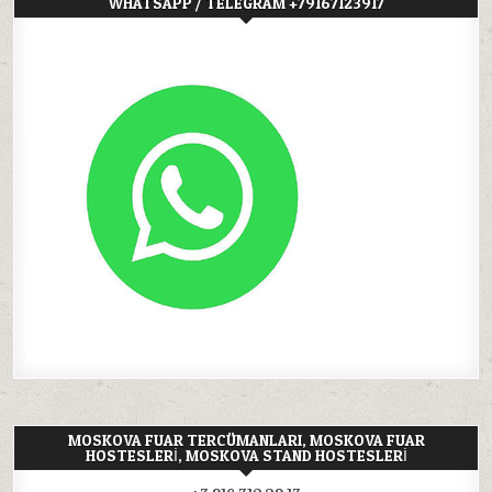
WHATSAPP / TELEGRAM +79167123917
MOSKOVA FUAR TERCÜMANLARI, MOSKOVA FUAR
HOSTESLERI, MOSKOVA STAND HOSTESLERI