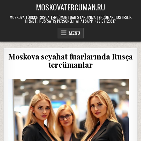
Skip
MOSKOVATERCUMAN.RU
to
content
MOSKOVA TÜRKÇE RUSÇA TERCÜMAN FUAR STANDINIZA TERCÜMAN HOSTESLIK
HIZMETI. RUS SATIŞ PERSONELI. WHATSAPP: +79167123917
MENU
Moskova seyahat fuarlarında Rusça
tercümanlar