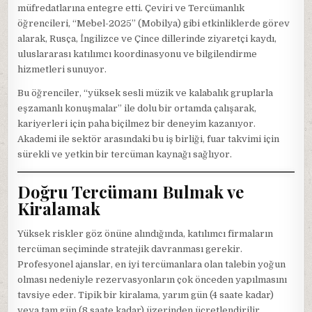
müfredatlarına entegre etti. Çeviri ve Tercümanlık
öğrencileri, “Mebel-2025” (Mobilya) gibi etkinliklerde görev
alarak, Rusça, İngilizce ve Çince dillerinde ziyaretçi kaydı,
uluslararası katılımcı koordinasyonu ve bilgilendirme
hizmetleri sunuyor.
Bu öğrenciler, “yüksek sesli müzik ve kalabalık gruplarla
eşzamanlı konuşmalar” ile dolu bir ortamda çalışarak,
kariyerleri için paha biçilmez bir deneyim kazanıyor.
Akademi ile sektör arasındaki bu iş birliği, fuar takvimi için
sürekli ve yetkin bir tercüman kaynağı sağlıyor.
Doğru Tercümanı Bulmak ve
Kiralamak
Yüksek riskler göz önüne alındığında, katılımcı firmaların
tercüman seçiminde stratejik davranması gerekir.
Profesyonel ajanslar, en iyi tercümanlara olan talebin yoğun
olması nedeniyle rezervasyonların çok önceden yapılmasını
tavsiye eder. Tipik bir kiralama, yarım gün (4 saate kadar)
veya tam gün (8 saate kadar) üzerinden ücretlendirilir.