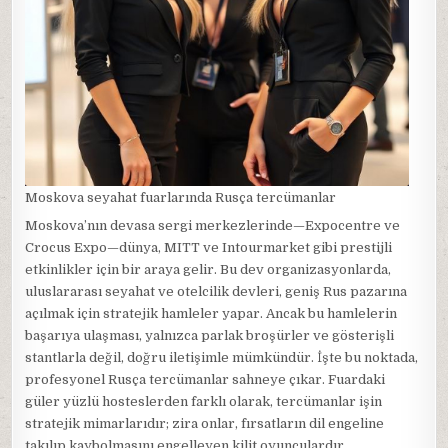
Moskova seyahat fuarlarında Rusça tercümanlar
Moskova’nın devasa sergi merkezlerinde—Expocentre ve
Crocus Expo—dünya, MITT ve Intourmarket gibi prestijli
etkinlikler için bir araya gelir. Bu dev organizasyonlarda,
uluslararası seyahat ve otelcilik devleri, geniş Rus pazarına
açılmak için stratejik hamleler yapar. Ancak bu hamlelerin
başarıya ulaşması, yalnızca parlak broşürler ve gösterişli
stantlarla değil, doğru iletişimle mümkündür. İşte bu noktada,
profesyonel Rusça tercümanlar sahneye çıkar. Fuardaki
güler yüzlü hosteslerden farklı olarak, tercümanlar işin
stratejik mimarlarıdır; zira onlar, fırsatların dil engeline
takılıp kaybolmasını engelleyen kilit oyunculardır.