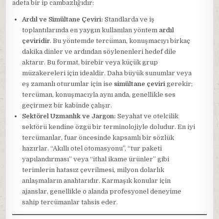
adeta bir ip cambazlığıdır:
Ardıl ve Simültane Çeviri:
Standlarda ve iş
toplantılarında en yaygın kullanılan yöntem
ardıl
çeviridir
. Bu yöntemde tercüman, konuşmacıyı birkaç
dakika dinler ve ardından söylenenleri hedef dile
aktarır. Bu format, birebir veya küçük grup
müzakereleri için idealdir. Daha büyük sunumlar veya
eş zamanlı oturumlar için ise
simültane çeviri
gerekir;
tercüman, konuşmacıyla aynı anda, genellikle ses
geçirmez bir kabinde çalışır.
Sektörel Uzmanlık ve Jargon:
Seyahat ve otelcilik
sektörü kendine özgü bir terminolojiyle doludur. En iyi
tercümanlar, fuar öncesinde kapsamlı bir sözlük
hazırlar. “Akıllı otel otomasyonu”, “tur paketi
yapılandırması” veya “ithal ikame ürünler” gibi
terimlerin hatasız çevrilmesi, milyon dolarlık
anlaşmaların anahtarıdır. Karmaşık konular için
ajanslar, genellikle o alanda profesyonel deneyime
sahip tercümanlar tahsis eder.