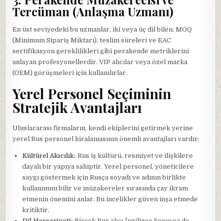
Tercüman (Anlaşma Uzmanı)
En üst seviyedeki bu uzmanlar, iki veya üç dil bilen, MOQ
(Minimum Sipariş Miktarı), teslim süreleri ve EAC
sertifikasyon gereklilikleri gibi perakende metriklerini
anlayan profesyonellerdir. VIP alıcılar veya özel marka
(OEM) görüşmeleri için kullanılırlar.
Yerel Personel Seçiminin
Stratejik Avantajları
Uluslararası firmaların, kendi ekiplerini getirmek yerine
yerel Rus personel kiralamasının önemli avantajları vardır:
Kültürel Akıcılık:
Rus iş kültürü, resmiyet ve ilişkilere
dayalı bir yapıya sahiptir. Yerel personel, yöneticilere
saygı göstermek için Rusça soyadı ve adının birlikte
kullanımını bilir ve müzakereler sırasında çay ikram
etmenin önemini anlar. Bu incelikler güven inşa etmede
kritiktir.
Dil Hassasiyeti:
Birçok Rus alıcı İngilizce konuşsa da,