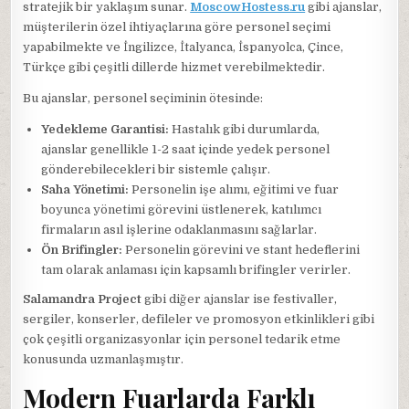
stratejik bir yaklaşım sunar.
MoscowHostess.ru
gibi ajanslar,
müşterilerin özel ihtiyaçlarına göre personel seçimi
yapabilmekte ve İngilizce, İtalyanca, İspanyolca, Çince,
Türkçe gibi çeşitli dillerde hizmet verebilmektedir.
Bu ajanslar, personel seçiminin ötesinde:
Yedekleme Garantisi:
Hastalık gibi durumlarda,
ajanslar genellikle 1-2 saat içinde yedek personel
gönderebilecekleri bir sistemle çalışır.
Saha Yönetimi:
Personelin işe alımı, eğitimi ve fuar
boyunca yönetimi görevini üstlenerek, katılımcı
firmaların asıl işlerine odaklanmasını sağlarlar.
Ön Brifingler:
Personelin görevini ve stant hedeflerini
tam olarak anlaması için kapsamlı brifingler verirler.
Salamandra Project
gibi diğer ajanslar ise festivaller,
sergiler, konserler, defileler ve promosyon etkinlikleri gibi
çok çeşitli organizasyonlar için personel tedarik etme
konusunda uzmanlaşmıştır.
Modern Fuarlarda Farklı