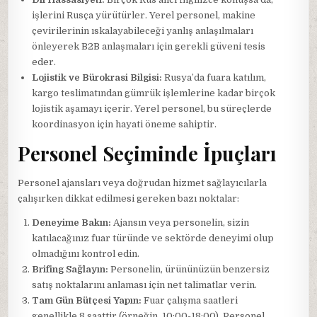
işlerini Rusça yürütürler. Yerel personel, makine
çevirilerinin ıskalayabileceği yanlış anlaşılmaları
önleyerek B2B anlaşmaları için gerekli güveni tesis
eder.
Lojistik ve Bürokrasi Bilgisi:
Rusya’da fuara katılım,
kargo teslimatından gümrük işlemlerine kadar birçok
lojistik aşamayı içerir. Yerel personel, bu süreçlerde
koordinasyon için hayati öneme sahiptir.
Personel Seçiminde İpuçları
Personel ajansları veya doğrudan hizmet sağlayıcılarla
çalışırken dikkat edilmesi gereken bazı noktalar:
Deneyime Bakın:
Ajansın veya personelin, sizin
katılacağınız fuar türünde ve sektörde deneyimi olup
olmadığını kontrol edin.
Brifing Sağlayın:
Personelin, ürününüzün benzersiz
satış noktalarını anlaması için net talimatlar verin.
Tam Gün Bütçesi Yapın:
Fuar çalışma saatleri
genellikle 8 saattir (örneğin, 10:00-18:00). Personel