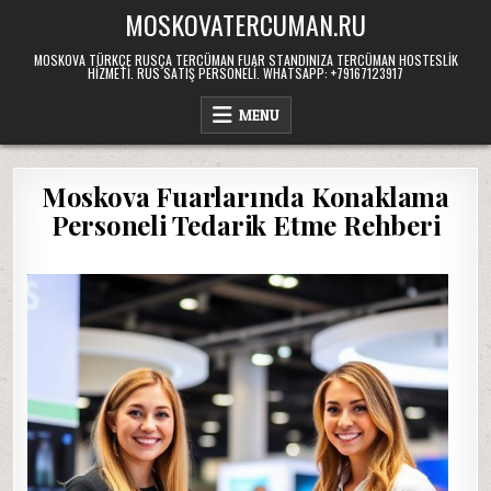
Skip
MOSKOVATERCUMAN.RU
to
content
MOSKOVA TÜRKÇE RUSÇA TERCÜMAN FUAR STANDINIZA TERCÜMAN HOSTESLIK
HIZMETI. RUS SATIŞ PERSONELI. WHATSAPP: +79167123917
MENU
Moskova Fuarlarında Konaklama
Personeli Tedarik Etme Rehberi