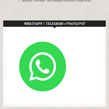
gezinmesi
← Rusça-Türkçe Tercüman Hostes Leila Kel.
WHATSAPP / TELEGRAM +79167123917