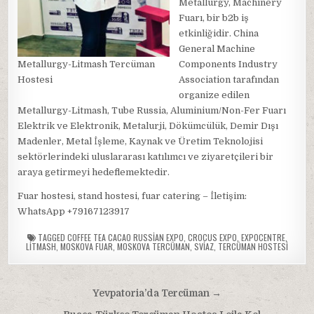
Metallurgy, Machinery
Fuarı, bir b2b iş
etkinliğidir. China
General Machine
Metallurgy-Litmash Tercüman
Components Industry
Hostesi
Association tarafından
organize edilen
Metallurgy-Litmash, Tube Russia, Aluminium/Non-Fer Fuarı
Elektrik ve Elektronik, Metalurji, Dökümcülük, Demir Dışı
Madenler, Metal İşleme, Kaynak ve Üretim Teknolojisi
sektörlerindeki uluslararası katılımcı ve ziyaretçileri bir
araya getirmeyi hedeflemektedir.
Fuar hostesi, stand hostesi, fuar catering – İletişim:
WhatsApp +79167123917
TAGGED
COFFEE TEA CACAO RUSSIAN EXPO
,
CROCUS EXPO
,
EXPOCENTRE
,
LITMASH
,
MOSKOVA FUAR
,
MOSKOVA TERCÜMAN
,
SVIAZ
,
TERCÜMAN HOSTESI
Yazı
Yevpatoria’da Tercüman →