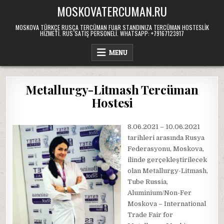
Skip
MOSKOVATERCUMAN.RU
to
content
MOSKOVA TÜRKÇE RUSÇA TERCÜMAN FUAR STANDINIZA TERCÜMAN HOSTESLIK
HIZMETI. RUS SATIŞ PERSONELI. WHATSAPP: +79167123917
MENU
Metallurgy-Litmash Tercüman
Hostesi
8.06.2021 – 10.06.2021
tarihleri arasında Rusya
Federasyonu, Moskova,
ilinde gerçekleştirilecek
olan Metallurgy-Litmash,
Tube Russia,
Aluminium/Non-Fer
Moskova – International
Trade Fair for