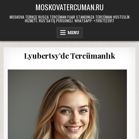
Skip
MOSKOVATERCUMAN.RU
to
content
MOSKOVA TÜRKÇE RUSÇA TERCÜMAN FUAR STANDINIZA TERCÜMAN HOSTESLIK
HIZMETI. RUS SATIŞ PERSONELI. WHATSAPP: +79167123917
MENU
Lyubertsy’de Tercümanlık