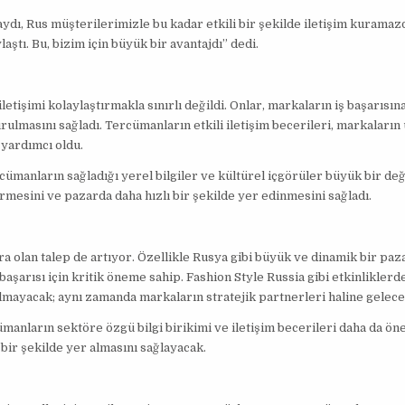
ı, Rus müşterilerimizle bu kadar etkili bir şekilde iletişim kuramazd
aştı. Bu, bizim için büyük bir avantajdı” dedi.
letişimi kolaylaştırmakla sınırlı değildi. Onlar, markaların iş başarısı
rulmasını sağladı. Tercümanların etkili iletişim becerileri, markaların
 yardımcı oldu.
cümanların sağladığı yerel bilgiler ve kültürel içgörüler büyük bir değe
ermesini ve pazarda daha hızlı bir şekilde yer edinmesini sağladı.
olan talep de artıyor. Özellikle Rusya gibi büyük ve dinamik bir paza
başarısı için kritik öneme sahip. Fashion Style Russia gibi etkinliklerde
almayacak; aynı zamanda markaların stratejik partnerleri haline gelece
ümanların sektöre özgü bilgi birikimi ve iletişim becerileri daha da ö
bir şekilde yer almasını sağlayacak.