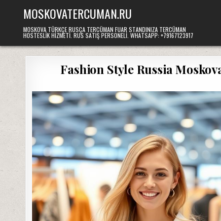
Skip
MOSKOVATERCUMAN.RU
to
content
MOSKOVA TÜRKÇE RUSÇA TERCÜMAN FUAR STANDINIZA TERCÜMAN
HOSTESLIK HIZMETI. RUS SATIŞ PERSONELI. WHATSAPP: +79167123917
Fashion Style Russia Moskov