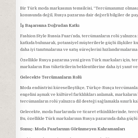
Bir Türk moda markasının temsilcisi, “Tercümanımız olmasayd
konusunda değil, Rusya pazarına dair değerli bilgiler de payl
İş Başarısına Doğrudan Katkı
Fashion Style Russia Fuarı’nda, tercümanların rolü yalnızca i
katkıda bulunarak, potansiyel müşterilerle güçlü ilişkiler ku
daha iyi tanıtmalarına ve satış süreçlerini hızlandırmalarına
Özellikle Rusya pazarına yeni giren Türk markaları için, ter
markaların Rus tüketicilerin beklentilerine daha iyi yanıt v
Gelecekte Tercümanların Rolü
Moda endüstrisi küreselleştikçe, Türkçe-Rusça tercümanlara 
engelini aşmak ve kültürel farklılıkları anlamak, markaların 
tercümanların rolü yalnızca dil desteği sağlamakla sınırlı k
Gelecekte, moda fuarlarında ve ticaret etkinliklerinde, terc
Bu, özellikle Türk markalarının Rusya pazarında daha güçlü 
Sonuç: Moda Fuarlarının Görünmeyen Kahramanları