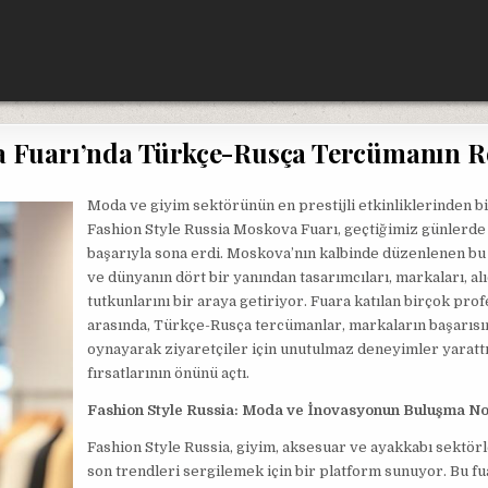
a Fuarı’nda Türkçe-Rusça Tercümanın R
Moda ve giyim sektörünün en prestijli etkinliklerinden bi
Fashion Style Russia Moskova Fuarı, geçtiğimiz günlerde
başarıyla sona erdi. Moskova’nın kalbinde düzenlenen bu
ve dünyanın dört bir yanından tasarımcıları, markaları, al
tutkunlarını bir araya getiriyor. Fuara katılan birçok pro
arasında, Türkçe-Rusça tercümanlar, markaların başarısınd
oynayarak ziyaretçiler için unutulmaz deneyimler yarattı
fırsatlarının önünü açtı.
Fashion Style Russia: Moda ve İnovasyonun Buluşma No
Fashion Style Russia, giyim, aksesuar ve ayakkabı sektör
son trendleri sergilemek için bir platform sunuyor. Bu fu