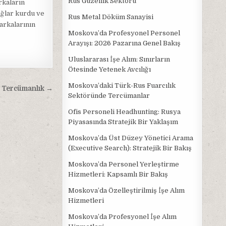
Rus Güzellik Sektörü
rkaların
ağlar kurdu ve
Rus Metal Döküm Sanayisi
arkalarının
Moskova’da Profesyonel Personel
Arayışı: 2026 Pazarına Genel Bakış
Uluslararası İşe Alım: Sınırların
Ötesinde Yetenek Avcılığı
Moskova’daki Türk-Rus Fuarcılık
 Tercümanlık →
Sektöründe Tercümanlar
Ofis Personeli Headhunting: Rusya
Piyasasında Stratejik Bir Yaklaşım
Moskova’da Üst Düzey Yönetici Arama
(Executive Search): Stratejik Bir Bakış
Moskova’da Personel Yerleştirme
Hizmetleri: Kapsamlı Bir Bakış
Moskova’da Özelleştirilmiş İşe Alım
Hizmetleri
Moskova’da Profesyonel İşe Alım