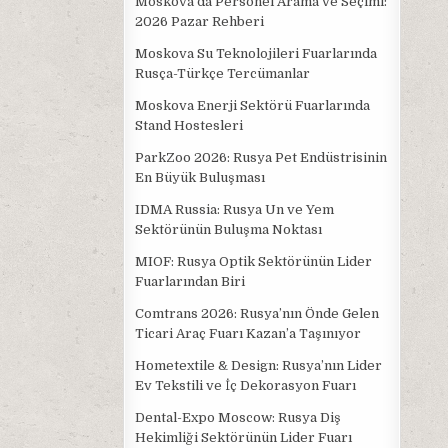
Moskova’da Personel Arama ve Seçimi:
2026 Pazar Rehberi
Moskova Su Teknolojileri Fuarlarında
Rusça-Türkçe Tercümanlar
Moskova Enerji Sektörü Fuarlarında
Stand Hostesleri
ParkZoo 2026: Rusya Pet Endüstrisinin
En Büyük Buluşması
IDMA Russia: Rusya Un ve Yem
Sektörünün Buluşma Noktası
MIOF: Rusya Optik Sektörünün Lider
Fuarlarından Biri
Comtrans 2026: Rusya’nın Önde Gelen
Ticari Araç Fuarı Kazan’a Taşınıyor
Hometextile & Design: Rusya’nın Lider
Ev Tekstili ve İç Dekorasyon Fuarı
Dental-Expo Moscow: Rusya Diş
Hekimliği Sektörünün Lider Fuarı