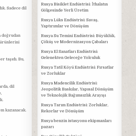
Rusya Bisiklet Endüstrisi: İthalatın
ık. Sadece dil
Gölgesinde Yerli Üretim
Rusya Lüks Endüstrisi: Savaş,
Yaptırımlar ve Dönüşüm
na doğrudan
Rusya Su Temini Endüstrisi: Büyüklük,
Çöküş ve Modernizasyon Çabaları
 ürünlerini
Rusya El Sanatları Endüstrisi:
Gelenekten Geleceğe Yolculuk
r taşıdı. Bu,
Rusya Tatil Köyü Endüstrisi: Fırsatlar
ve Zorluklar
Rusya Madencilik Endüstrisi:
rda, dil
Jeopolitik Baskılar, Yapısal Dönüşüm
,
ve Teknolojik Bağımsızlık Arayışı
k.
Rusya Tarım Endüstrisi: Zorluklar,
nem kazanacak.
Rekorlar ve Dönüşüm
Rusya benzin istasyonu ekipmanları
pazarı