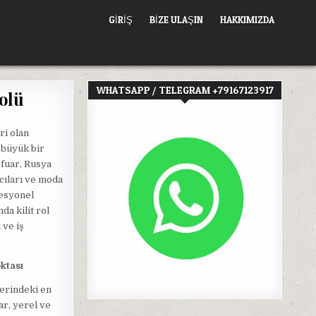
GIRIŞ
BİZE ULAŞIN
HAKKIMIZDA
WHATSAPP / TELEGRAM +79167123917
olü
ri olan
 büyük bir
 fuar, Rusya
ıcıları ve moda
fesyonel
a kilit rol
 ve iş
ktası
lerindeki en
ar, yerel ve