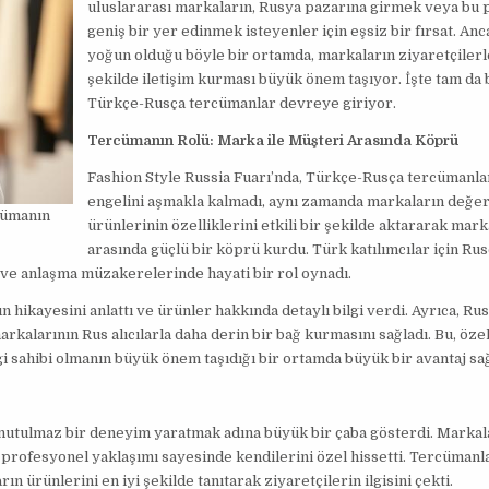
uluslararası markaların, Rusya pazarına girmek veya bu 
geniş bir yer edinmek isteyenler için eşsiz bir fırsat. An
yoğun olduğu böyle bir ortamda, markaların ziyaretçilerle
şekilde iletişim kurması büyük önem taşıyor. İşte tam da 
Türkçe-Rusça tercümanlar devreye giriyor.
Tercümanın Rolü: Marka ile Müşteri Arasında Köprü
Fashion Style Russia Fuarı’nda, Türkçe-Rusça tercümanlar,
engelini aşmakla kalmadı, aynı zamanda markaların değer
cümanın
ürünlerinin özelliklerini etkili bir şekilde aktararak mark
arasında güçlü bir köprü kurdu. Türk katılımcılar için Rus
e anlaşma müzakerelerinde hayati bir rol oynadı.
n hikayesini anlattı ve ürünler hakkında detaylı bilgi verdi. Ayrıca, Ru
arkalarının Rus alıcılarla daha derin bir bağ kurmasını sağladı. Bu, özel
gi sahibi olmanın büyük önem taşıdığı bir ortamda büyük bir avantaj sağ
unutulmaz bir deneyim yaratmak adına büyük bir çaba gösterdi. Markal
e profesyonel yaklaşımı sayesinde kendilerini özel hissetti. Tercümanla
 ürünlerini en iyi şekilde tanıtarak ziyaretçilerin ilgisini çekti.