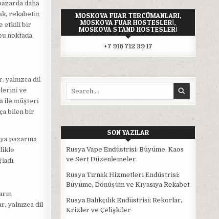
pazarda daha
cak, rekabetin
MOSKOVA FUAR TERCÜMANLARI,
MOSKOVA FUAR HOSTESLERI,
 etkili bir
MOSKOVA STAND HOSTESLERI
bu noktada,
+7 916 712 39 17
 yalnızca dil
Search
lerini ve
for:
a ile müşteri
ça bilen bir
SON YAZILAR
sya pazarına
Rusya Vape Endüstrisi: Büyüme, Kaos
likle
ve Sert Düzenlemeler
ladı.
Rusya Tırnak Hizmetleri Endüstrisi:
Büyüme, Dönüşüm ve Kıyasıya Rekabet
arın
Rusya Balıkçılık Endüstrisi: Rekorlar,
r, yalnızca dil
Krizler ve Çelişkiler