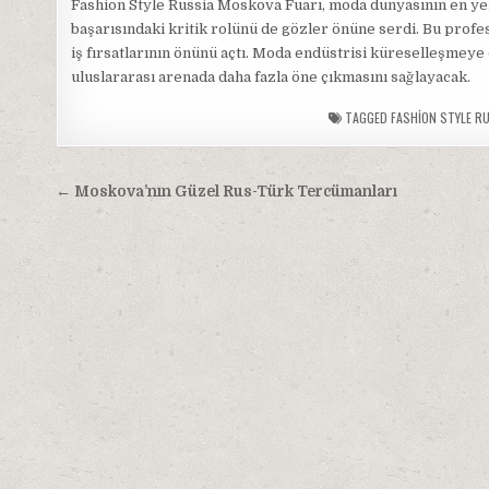
Fashion Style Russia Moskova Fuarı, moda dünyasının en ye
başarısındaki kritik rolünü de gözler önüne serdi. Bu profe
iş fırsatlarının önünü açtı. Moda endüstrisi küreselleşmey
uluslararası arenada daha fazla öne çıkmasını sağlayacak.
TAGGED
FASHION STYLE R
Yazı
← Moskova’nın Güzel Rus-Türk Tercümanları
gezinmesi