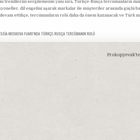
ni trendlerini sergilemenin yanı sıra, Türkçe-Rusça tercümanların ma
syoneller, dil engelini aşarak markalar ile müşteriler arasında güçlü b
e devam ettikçe, tercümanların rolü daha da önem kazanacak ve Türk m
USSIA MOSKOVA FUARI’NDA TÜRKÇE-RUSÇA TERCÜMANIN ROLÜ
Prokopyevsk’te