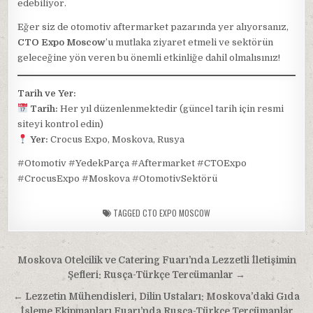
edebiliyor.
Eğer siz de otomotiv aftermarket pazarında yer alıyorsanız,
CTO Expo Moscow
’u mutlaka ziyaret etmeli ve sektörün
geleceğine yön veren bu önemli etkinliğe dahil olmalısınız!
Tarih ve Yer:
Tarih:
Her yıl düzenlenmektedir (güncel tarih için resmi
siteyi kontrol edin)
Yer:
Crocus Expo, Moskova, Rusya
#Otomotiv #YedekParça #Aftermarket #CTOExpo
#CrocusExpo #Moskova #OtomotivSektörü
TAGGED
CTO EXPO MOSCOW
Yazı
Moskova Otelcilik ve Catering Fuarı’nda Lezzetli İletişimin
gezinmesi
Şefleri: Rusça-Türkçe Tercümanlar →
← Lezzetin Mühendisleri, Dilin Ustaları: Moskova’daki Gıda
İşleme Ekipmanları Fuarı’nda Rusça-Türkçe Tercümanlar