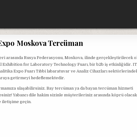
 Expo Moskova Tercüman
leri arasında Rusya Federasyonu, Moskova, ilinde gerçekleştirilecek ol
Exhibition for Laboratory Technology Fuarı, bir b2b iş etkinliğidir. I
alitika Expo Fuarı Tıbbi labaratuvar ve Analiz Cihazları sektörlerindek
r araya getirmeyi hedeflemektedir.
irmamıza ulaşabilirsiniz. Bay tercüman ya da bayan tercüman hizmeti
iniz! Yabancı dile hakim sizinle müşterileriniz arasında köprü olacak
 iletişime geçin.