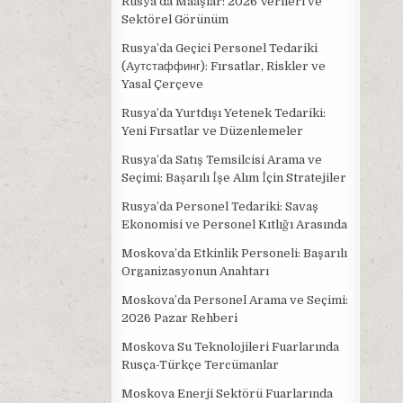
Rusya’da Maaşlar: 2026 Verileri ve
Sektörel Görünüm
Rusya’da Geçici Personel Tedariki
(Aутстаффинг): Fırsatlar, Riskler ve
Yasal Çerçeve
Rusya’da Yurtdışı Yetenek Tedariki:
Yeni Fırsatlar ve Düzenlemeler
Rusya’da Satış Temsilcisi Arama ve
Seçimi: Başarılı İşe Alım İçin Stratejiler
Rusya’da Personel Tedariki: Savaş
Ekonomisi ve Personel Kıtlığı Arasında
Moskova’da Etkinlik Personeli: Başarılı
Organizasyonun Anahtarı
Moskova’da Personel Arama ve Seçimi:
2026 Pazar Rehberi
Moskova Su Teknolojileri Fuarlarında
Rusça-Türkçe Tercümanlar
Moskova Enerji Sektörü Fuarlarında