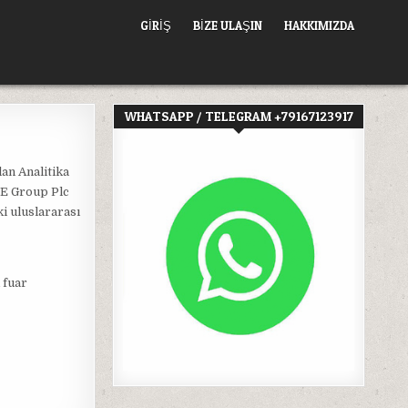
GIRIŞ
BİZE ULAŞIN
HAKKIMIZDA
WHATSAPP / TELEGRAM +79167123917
an Analitika
TE Group Plc
i uluslararası
 fuar