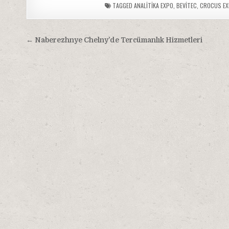
TAGGED
ANALITIKA EXPO
,
BEVITEC
,
CROCUS EX
Yazı
← Naberezhnye Chelny’de Tercümanlık Hizmetleri
gezinmesi