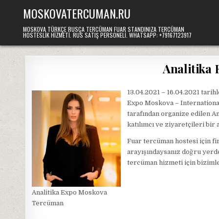
Skip
MOSKOVATERCUMAN.RU
to
content
MOSKOVA TÜRKÇE RUSÇA TERCÜMAN FUAR STANDINIZA TERCÜMAN
HOSTESLIK HIZMETI. RUS SATIŞ PERSONELI. WHATSAPP: +79167123917
Analitika
13.04.2021 – 16.04.2021 tarih
Expo Moskova – International 
tarafından organize edilen An
katılımcı ve ziyaretçileri bi
Fuar tercüman hostesi için f
arayışındaysanız doğru yerdes
tercüman hizmeti için bizimle
Analitika Expo Moskova
Tercüman