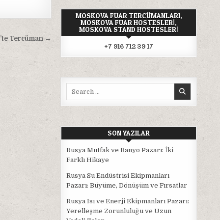
MOSKOVA FUAR TERCÜMANLARI,
MOSKOVA FUAR HOSTESLERI,
MOSKOVA STAND HOSTESLERI
’te Tercüman →
+7 916 712 39 17
Search
for:
SON YAZILAR
Rusya Mutfak ve Banyo Pazarı: İki
Farklı Hikaye
Rusya Su Endüstrisi Ekipmanları
Pazarı: Büyüme, Dönüşüm ve Fırsatlar
Rusya Isı ve Enerji Ekipmanları Pazarı:
Yerelleşme Zorunluluğu ve Uzun